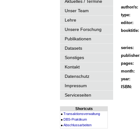
Aktuelles / Termine
author/s:
Unser Team
type:
Lehre
editor:
Unsere Forschung
booktitle:
Publikationen
series:
Datasets
publisher
Sonstiges
pages:
Kontakt
month:
Datenschutz
year:
Impressum
ISBN:
Serviceseiten
Shortcuts
Transaktionsverwaltung
DBS-Praktikum
Abschlussarbeiten