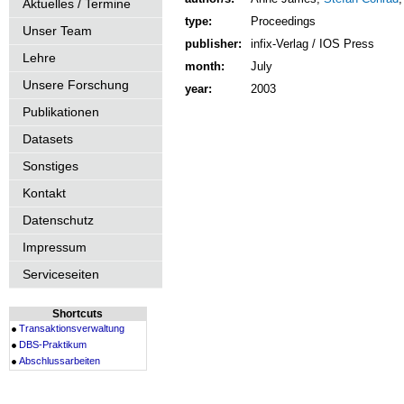
Aktuelles / Termine
type:
Proceedings
Unser Team
publisher:
infix-Verlag / IOS Press
Lehre
month:
July
Unsere Forschung
year:
2003
Publikationen
Datasets
Sonstiges
Kontakt
Datenschutz
Impressum
Serviceseiten
Shortcuts
Transaktionsverwaltung
DBS-Praktikum
Abschlussarbeiten