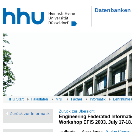
Datenbanken 
HHU Start
Fakultäten
MNF
Fächer
Informatik
Lehrstühle 
Zurück zur Übersicht
Zurück zur Informatik
Engineering Federated Informati
Workshop EFIS 2003, July 17-18,
author/s:
Anne James,
Stefan Conrad
,