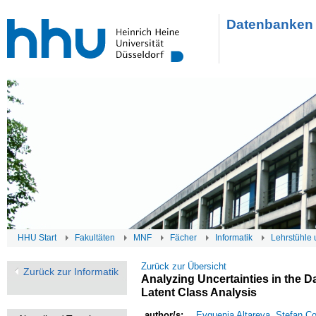
Datenbanken 
HHU Start
Fakultäten
MNF
Fächer
Informatik
Lehrstühle 
Zurück zur Übersicht
Zurück zur Informatik
Analyzing Uncertainties in the 
Latent Class Analysis
author/s:
Evguenia Altareva
,
Stefan C