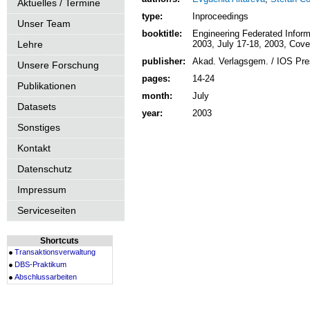
Aktuelles / Termine
type:
Inproceedings
Unser Team
booktitle:
Engineering Federated Infor
Lehre
2003, July 17-18, 2003, Cove
publisher:
Akad. Verlagsgem. / IOS Pres
Unsere Forschung
pages:
14-24
Publikationen
month:
July
Datasets
year:
2003
Sonstiges
Kontakt
Datenschutz
Impressum
Serviceseiten
Shortcuts
Transaktionsverwaltung
DBS-Praktikum
Abschlussarbeiten