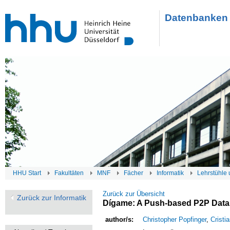
Datenbanken 
HHU Start
Fakultäten
MNF
Fächer
Informatik
Lehrstühle 
Zurück zur Übersicht
Zurück zur Informatik
Dígame: A Push-based P2P Dat
author/s:
Christopher Popfinger
,
Cristi