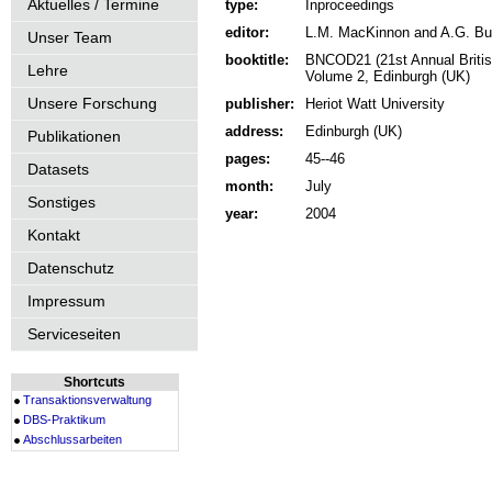
Aktuelles / Termine
type:
Inproceedings
editor:
L.M. MacKinnon and A.G. Bur
Unser Team
booktitle:
BNCOD21 (21st Annual Britis
Lehre
Volume 2, Edinburgh (UK)
Unsere Forschung
publisher:
Heriot Watt University
address:
Edinburgh (UK)
Publikationen
pages:
45--46
Datasets
month:
July
Sonstiges
year:
2004
Kontakt
Datenschutz
Impressum
Serviceseiten
Shortcuts
Transaktionsverwaltung
DBS-Praktikum
Abschlussarbeiten