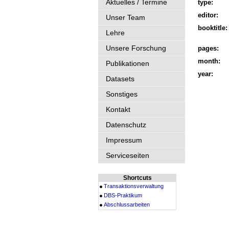
Aktuelles / Termine
type:
editor:
Unser Team
booktitle:
Lehre
Unsere Forschung
pages:
month:
Publikationen
year:
Datasets
Sonstiges
Kontakt
Datenschutz
Impressum
Serviceseiten
Shortcuts
Transaktionsverwaltung
DBS-Praktikum
Abschlussarbeiten