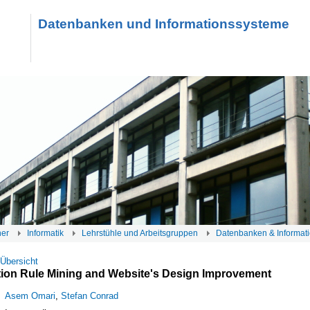
Datenbanken und Informationssysteme
her
Informatik
Lehrstühle und Arbeitsgruppen
Datenbanken & Informat
 Übersicht
ion Rule Mining and Website's Design Improvement
Asem Omari
,
Stefan Conrad