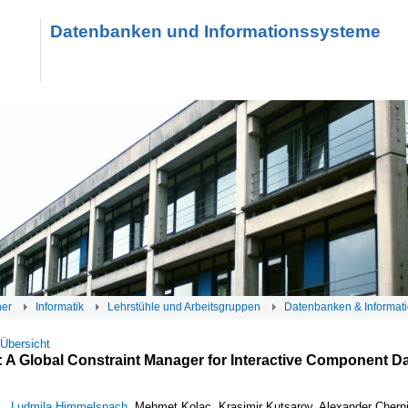
Datenbanken und Informationssysteme
her
Informatik
Lehrstühle und Arbeitsgruppen
Datenbanken & Informat
 Übersicht
A Global Constraint Manager for Interactive Component D
Ludmila Himmelspach
, Mehmet Kolac, Krasimir Kutsarov, Alexander Cherni