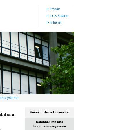
Portale
ULB-Katalog
Intranet
ionssysteme
Heinrich Heine Universität
atabase
Datenbanken und
Informationssysteme
n,