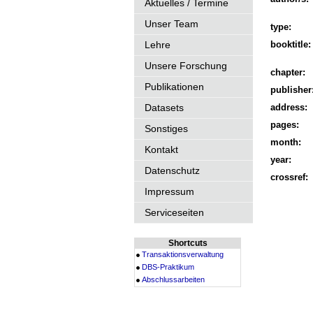
Aktuelles / Termine
Unser Team
type:
Lehre
booktitle:
Unsere Forschung
chapter:
Publikationen
publisher
Datasets
address:
pages:
Sonstiges
month:
Kontakt
year:
Datenschutz
crossref:
Impressum
Serviceseiten
Shortcuts
Transaktionsverwaltung
DBS-Praktikum
Abschlussarbeiten