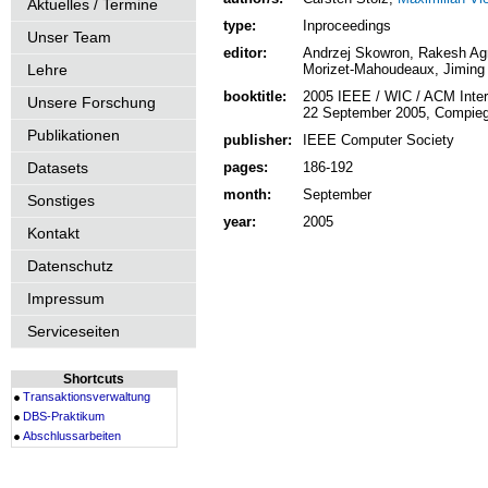
Aktuelles / Termine
type:
Inproceedings
Unser Team
editor:
Andrzej Skowron, Rakesh Agr
Lehre
Morizet-Mahoudeaux, Jiming 
booktitle:
2005 IEEE / WIC / ACM Intern
Unsere Forschung
22 September 2005, Compieg
Publikationen
publisher:
IEEE Computer Society
Datasets
pages:
186-192
month:
September
Sonstiges
year:
2005
Kontakt
Datenschutz
Impressum
Serviceseiten
Shortcuts
Transaktionsverwaltung
DBS-Praktikum
Abschlussarbeiten