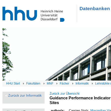
Datenbanken 
HHU Start
Fakultäten
MNF
Fächer
Informatik
Lehrstühle 
Zurück zur Übersicht
Zurück zur Informatik
Guidance Performance Indicator 
Sites
author/s:
Carsten Stolz,
Maximilian Vi