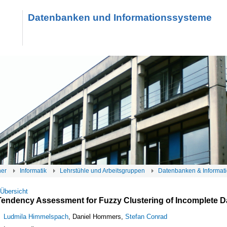
Datenbanken und Informationssysteme
her
Informatik
Lehrstühle und Arbeitsgruppen
Datenbanken & Informat
 Übersicht
Tendency Assessment for Fuzzy Clustering of Incomplete D
Ludmila Himmelspach
, Daniel Hommers,
Stefan Conrad