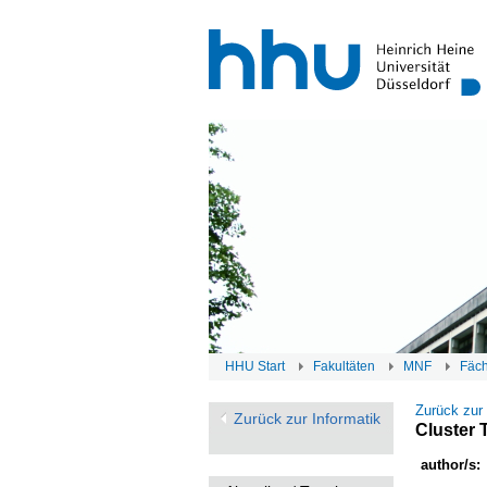
HHU Start
Fakultäten
MNF
Fäc
Zurück zur
Zurück zur Informatik
Cluster 
author/s: