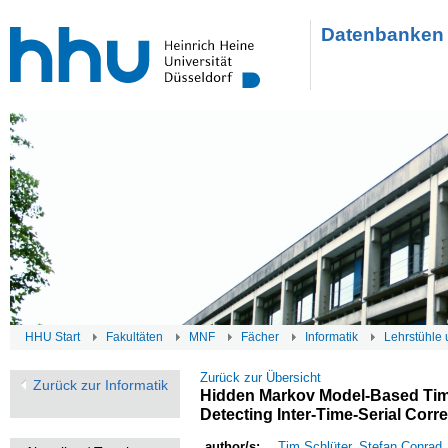
Datenbanken 
HHU Start
Fakultäten
MNF
Fächer
Informatik
Lehrstühle 
Zurück zur Übersicht
Zurück zur Informatik
Hidden Markov Model-Based Time 
Detecting Inter-Time-Serial Corre
author/s:
Tim Schlüter
,
Stefan Conrad