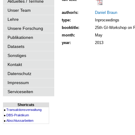
Aktuelles / Termine
Unser Team
author/s:
Daniel Braun
Lehre
type:
Inproceedings
booktitle:
25th GI-Workshop on 
Unsere Forschung
month:
May
Publikationen
year:
2013
Datasets
Sonstiges
Kontakt
Datenschutz
Impressum
Serviceseiten
Shortcuts
Transaktionsverwaltung
DBS-Praktikum
Abschlussarbeiten