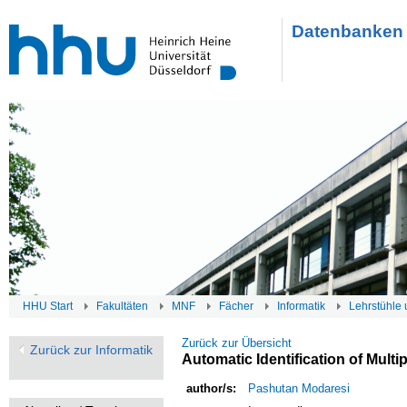
Datenbanken 
HHU Start
Fakultäten
MNF
Fächer
Informatik
Lehrstühle 
Zurück zur Übersicht
Zurück zur Informatik
Automatic Identification of Mul
author/s:
Pashutan Modaresi