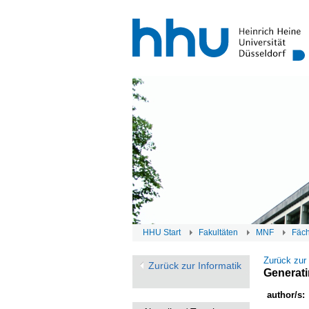
HHU Start
Fakultäten
MNF
Fäc
Zurück zur
Zurück zur Informatik
Generati
author/s: