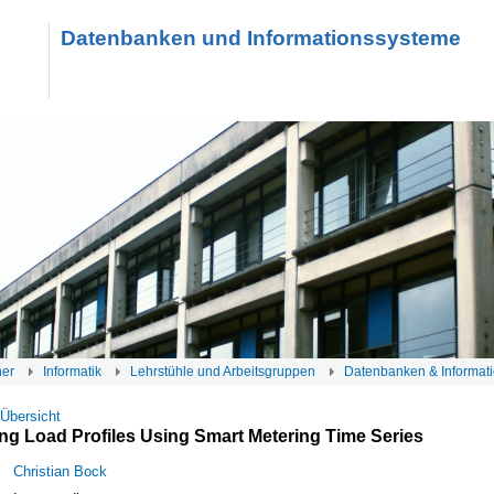
Datenbanken und Informationssysteme
her
Informatik
Lehrstühle und Arbeitsgruppen
Datenbanken & Informat
 Übersicht
ng Load Profiles Using Smart Metering Time Series
Christian Bock