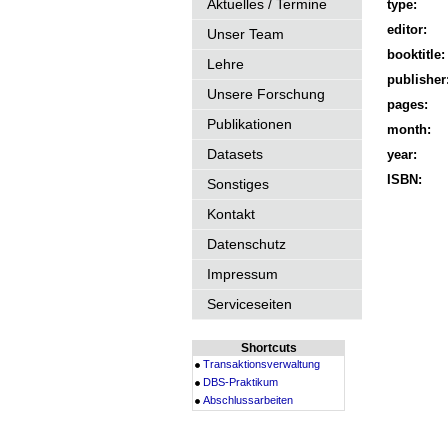
Aktuelles / Termine
type:
editor:
Unser Team
booktitle:
Lehre
publisher
Unsere Forschung
pages:
Publikationen
month:
Datasets
year:
ISBN:
Sonstiges
Kontakt
Datenschutz
Impressum
Serviceseiten
Shortcuts
Transaktionsverwaltung
DBS-Praktikum
Abschlussarbeiten