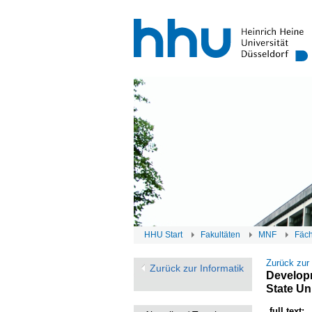
HHU Start
Fakultäten
MNF
Fäc
Zurück zur
Zurück zur Informatik
Developm
State Uni
full text: