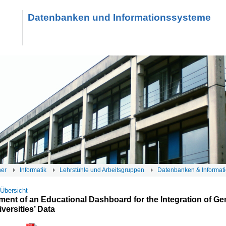
Datenbanken und Informationssysteme
her
Informatik
Lehrstühle und Arbeitsgruppen
Datenbanken & Informat
 Übersicht
ent of an Educational Dashboard for the Integration of G
versities’ Data