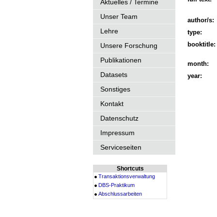
Aktuelles / Termine
Unser Team
author/s:
Lehre
type:
booktitle:
Unsere Forschung
Publikationen
month:
Datasets
year:
Sonstiges
Kontakt
Datenschutz
Impressum
Serviceseiten
Shortcuts
Transaktionsverwaltung
DBS-Praktikum
Abschlussarbeiten