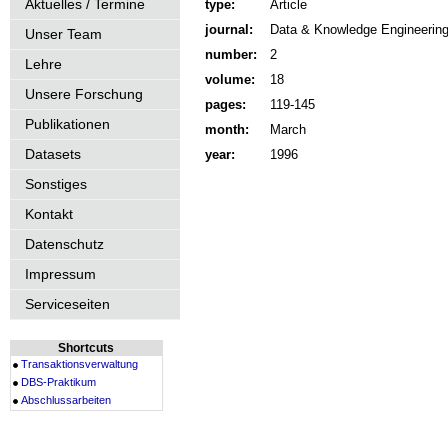
Aktuelles / Termine
type:
Article
journal:
Data & Knowledge Engineerin
Unser Team
number:
2
Lehre
volume:
18
Unsere Forschung
pages:
119-145
Publikationen
month:
March
Datasets
year:
1996
Sonstiges
Kontakt
Datenschutz
Impressum
Serviceseiten
Shortcuts
Transaktionsverwaltung
DBS-Praktikum
Abschlussarbeiten