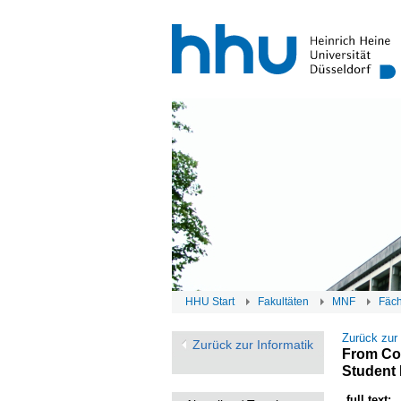
HHU Start
Fakultäten
MNF
Fäc
Zurück zur
Zurück zur Informatik
From Col
Student
full text: