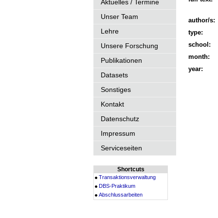
Aktuelles / Termine
Unser Team
author/s:
Lehre
type:
school:
Unsere Forschung
month:
Publikationen
year:
Datasets
Sonstiges
Kontakt
Datenschutz
Impressum
Serviceseiten
Shortcuts
Transaktionsverwaltung
DBS-Praktikum
Abschlussarbeiten