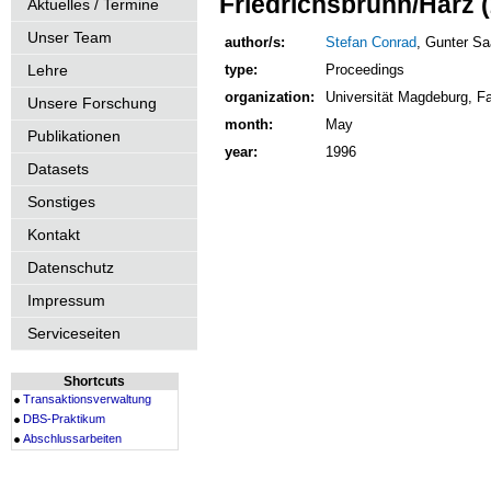
Friedrichsbrunn/Harz (
Aktuelles / Termine
Unser Team
author/s:
Stefan Conrad
, Gunter Sa
Lehre
type:
Proceedings
organization:
Universität Magdeburg, Fak
Unsere Forschung
month:
May
Publikationen
year:
1996
Datasets
Sonstiges
Kontakt
Datenschutz
Impressum
Serviceseiten
Shortcuts
Transaktionsverwaltung
DBS-Praktikum
Abschlussarbeiten