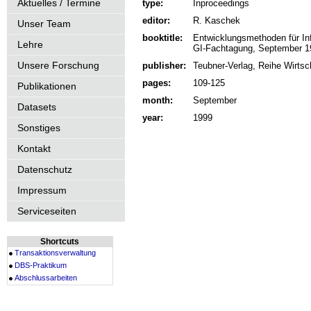
Aktuelles / Termine
type:
Inproceedings
editor:
R. Kaschek
Unser Team
booktitle:
Entwicklungsmethoden für I
Lehre
GI-Fachtagung, September 1
Unsere Forschung
publisher:
Teubner-Verlag, Reihe Wirtsc
pages:
109-125
Publikationen
month:
September
Datasets
year:
1999
Sonstiges
Kontakt
Datenschutz
Impressum
Serviceseiten
Shortcuts
Transaktionsverwaltung
DBS-Praktikum
Abschlussarbeiten