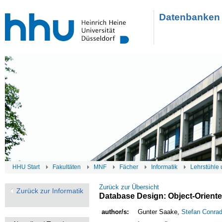
Datenbanken 
HHU Start
Fakultäten
MNF
Fächer
Informatik
Lehrstühle 
Zurück zur Übersicht
Zurück zur Informatik
Database Design: Object-Oriente
author/s:
Gunter Saake,
Stefan Conra