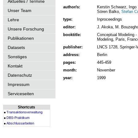
Aktuelles / Termine
author/s:
Kerstin Schwarz, Ingo 
Unser Team
Sören Balko,
Stefan C
type:
Inproceedings
Lehre
editor:
J. Akoka, M. Bouzegho
Unsere Forschung
booktitle:
Conceptual Modeling - 
Publikationen
Modeling, Paris, Fran
publisher:
LNCS 1728, Springer-V
Datasets
address:
Berlin
Sonstiges
pages:
445-459
Kontakt
month:
November
Datenschutz
year:
1999
Impressum
Serviceseiten
Shortcuts
Transaktionsverwaltung
DBS-Praktikum
Abschlussarbeiten