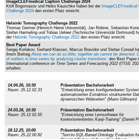
ImageCLEFmedical Caption Challenge 2024
Kirill Bogomasov und Heiko Kauschke haben bei der
ImageCLEFmedical 
Challenge 2024
den ersten Platz erreicht.
Helsinki Tomography Challenge 2022
Thomas Germer (Heinrich Heine Universität), Jan Robine, Sebastian Koni
Stefan Harmeling und Tobias Uelwer (Technische Universität Dortmund) h
der
Helsinki Tomography Challenge 2022
den ersten Platz erreicht.
Best Paper Award
Sergej Korlakov, Gerhard Klassen, Marcus Bravidor und Stefan Conrad h
ihrem Beitrag
Alone we can do so little; together we cannot be detected. 
of outliers in time series by analyzing cluster transitions.
den Best Paper 
International conference on Time Series and Forecasting 2022
(ITISE 202
erhalten.
14.04.26, 10:30
Präsentation Bachelorarbeit
Raum: 25.12.02.33
"Entwicklung eines konfigurierbaren Syste
automatisierten Extraktion strukturierter Da
dynamischen Webseiten" (Mario Gillmann)
24.03.26, 10:30
Präsentation Bachelorarbeit
Raum: 25.12.02.55
"Entwicklung einer Lernsoftware für
kontextorientiertes Kanji-Training" (Daniel 
18.12.25, 10:00
Präsentation Bachelorarbeit
Raum: 25.22.00.82
"Text-to-SQL-Based Ontology Evaluation fo