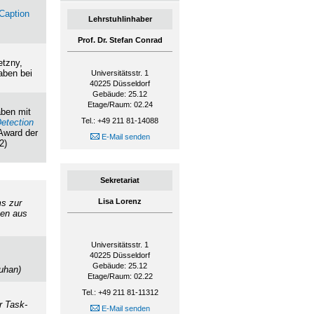
Caption
Lehrstuhlinhaber
Prof. Dr. Stefan Conrad
etzny,
aben bei
Universitätsstr. 1
40225
Düsseldorf
Gebäude: 25.12
Etage/Raum: 02.24
aben mit
Tel.: +49 211 81-14088
Detection
Award der
E-Mail senden
2)
Sekretariat
Lisa Lorenz
ms zur
ten aus
Universitätsstr. 1
40225
Düsseldorf
Gebäude: 25.12
Puhan)
Etage/Raum: 02.22
Tel.: +49 211 81-11312
r Task-
E-Mail senden