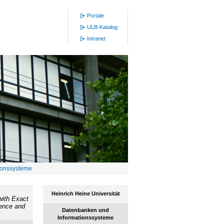
Portale
ULB-Katalog
Intranet
ionssysteme
Heinrich Heine Universität
with Exact
ience and
Datenbanken und
Informationssysteme