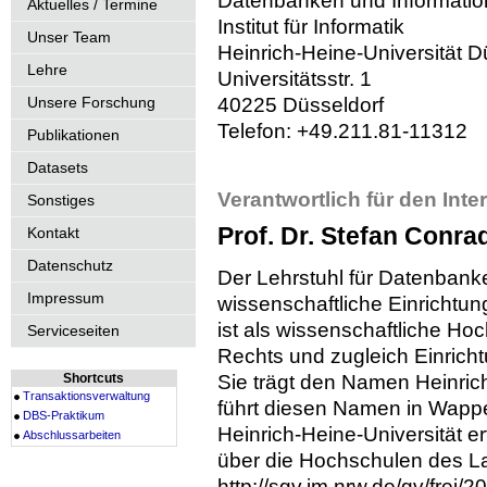
Datenbanken und Informati
Aktuelles / Termine
Institut für Informatik
Unser Team
Heinrich-Heine-Universität D
Lehre
Universitätsstr. 1
Unsere Forschung
40225 Düsseldorf
Telefon: +49.211.81-11312
Publikationen
Datasets
Verantwortlich für den Inter
Sonstiges
Prof. Dr. Stefan Conra
Kontakt
Datenschutz
Der Lehrstuhl für Datenbank
Impressum
wissenschaftliche Einrichtun
ist als wissenschaftliche Ho
Serviceseiten
Rechts und zugleich Einrich
Shortcuts
Sie trägt den Namen Heinric
Transaktionsverwaltung
führt diesen Namen in Wappe
DBS-Praktikum
Heinrich-Heine-Universität e
Abschlussarbeiten
über die Hochschulen des L
http://sgv.im.nrw.de/gv/frei