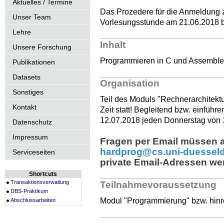
Aktuelles / Termine
Das Prozedere für die Anmeldung z
Unser Team
Vorlesungsstunde am 21.06.2018 
Lehre
Inhalt
Unsere Forschung
Programmieren in C und Assemble
Publikationen
Datasets
Organisation
Sonstiges
Teil des Moduls "Rechnerarchitektu
Kontakt
Zeit statt! Begleitend bzw. einführ
12.07.2018 jeden Donnerstag von 14
Datenschutz
Impressum
Fragen per Email müssen 
hardprog@cs.uni-duesseld
Serviceseiten
private Email-Adressen wer
Shortcuts
Transaktionsverwaltung
Teilnahmevoraussetzung
DBS-Praktikum
Modul "Programmierung" bzw. hin
Abschlussarbeiten