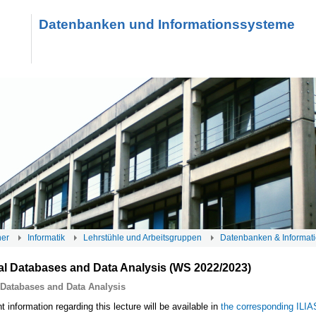
Datenbanken und Informationssysteme
her
Informatik
Lehrstühle und Arbeitsgruppen
Datenbanken & Informat
al Databases and Data Analysis (WS 2022/2023)
 Databases and Data Analysis
t information regarding this lecture will be available in
the corresponding ILI