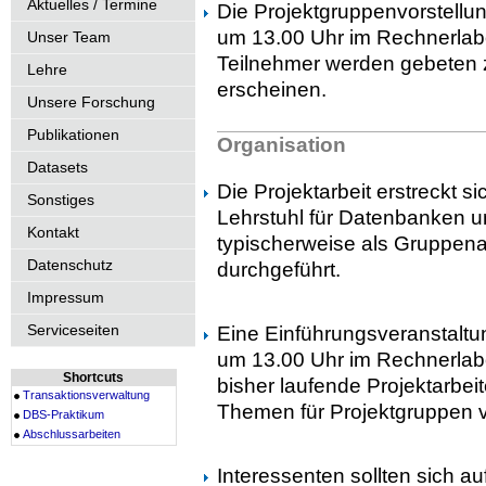
Aktuelles / Termine
Die Projektgruppenvorstellun
um 13.00 Uhr im Rechnerlabor
Unser Team
Teilnehmer werden gebeten z
Lehre
erscheinen.
Unsere Forschung
Publikationen
Organisation
Datasets
Die Projektarbeit erstreckt s
Sonstiges
Lehrstuhl für Datenbanken 
Kontakt
typischerweise als Gruppenar
Datenschutz
durchgeführt.
Impressum
Serviceseiten
Eine Einführungsveranstaltu
um 13.00 Uhr im Rechnerlabor
Shortcuts
bisher laufende Projektarbe
Transaktionsverwaltung
Themen für Projektgruppen v
DBS-Praktikum
Abschlussarbeiten
Interessenten sollten sich au