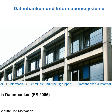
Datenbanken und Informationssysteme
her
Informatik
Lehrstühle und Arbeitsgruppen
Datenbanken & Informat
dia-Datenbanken (SS 2006)
 Begriffe und Motivation