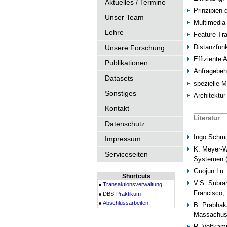
Aktuelles / Termine
Prinzipien 
Unser Team
Multimedia-
Lehre
Feature-Tr
Distanzfun
Unsere Forschung
Effiziente 
Publikationen
Anfragebeh
Datasets
spezielle M
Sonstiges
Architektu
Kontakt
Literatur
Datenschutz
Ingo Schmi
Impressum
K. Meyer-W
Serviceseiten
Systemen (2
Guojun Lu:
Shortcuts
V.S. Subra
Transaktionsverwaltung
Francisco,
DBS-Praktikum
Abschlussarbeiten
B. Prabhak
Massachuse
R. Veltkamp