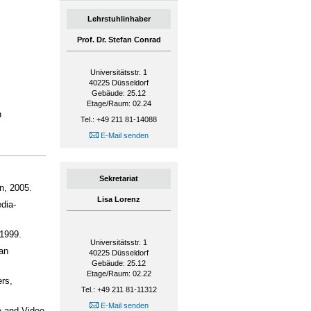
Lehrstuhlinhaber
Prof. Dr. Stefan Conrad
Universitätsstr. 1
40225
Düsseldorf
Gebäude: 25.12
Etage/Raum: 02.24
n
Tel.: +49 211 81-14088
E-Mail senden
Sekretariat
n, 2005.
Lisa Lorenz
dia-
1999.
Universitätsstr. 1
an
40225
Düsseldorf
Gebäude: 25.12
Etage/Raum: 02.22
rs,
Tel.: +49 211 81-11312
E-Mail senden
e and Video