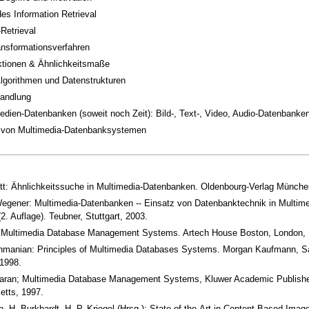
des Information Retrieval
Retrieval
ansformationsverfahren
ktionen & Ähnlichkeitsmaße
Algorithmen und Datenstrukturen
andlung
edien-Datenbanken (soweit noch Zeit): Bild-, Text-, Video, Audio-Datenbanke
r von Multimedia-Datenbanksystemen
tt: Ähnlichkeitssuche in Multimedia-Datenbanken. Oldenbourg-Verlag Münche
egener: Multimedia-Datenbanken -- Einsatz von Datenbanktechnik in Multime
. Auflage). Teubner, Stuttgart, 2003.
 Multimedia Database Management Systems. Artech House Boston, London, 
hmanian: Principles of Multimedia Databases Systems. Morgan Kaufmann, S
 1998.
aran; Multimedia Database Management Systems, Kluwer Academic Publishe
tts, 1997.
, H. Burkhardt, H.-P. Kriegel (Hrsg.); State-of-the-Art in Content-Based Imag