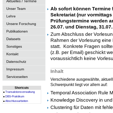
Aktuelles / Termine
Ab sofort können Termine 
Unser Team
Sekretariat (nur vormittags
Lehre
Prüfungstermine werden am
Unsere Forschung
26.07. und Dienstag, 31.07
Publikationen
Zum Abschluss der Vorlesu
Datasets
Rahmen der Vorlesung eine
statt. Konkrete Fragen sollte
Sonstiges
(z.B. per Email) geschickt we
Kontakt
voraussichtlich keine Vorlesu
Datenschutz
Impressum
Inhalt
Serviceseiten
Verschiedene ausgewählte, aktue
Schwerpunkt liegt vor allem auf:
Shortcuts
Temporal Association Rule M
Transaktionsverwaltung
DBS-Praktikum
Knowledge Discovery in und 
Abschlussarbeiten
Clustering für Daten mit feh