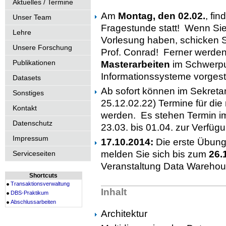
Aktuelles / Termine
Am
Montag, den 02.02.
, fi
Unser Team
Fragestunde statt! Wenn Sie
Lehre
Vorlesung haben, schicken S
Unsere Forschung
Prof. Conrad! Ferner werde
Publikationen
Masterarbeiten
im Schwerp
Informationssysteme vorgeste
Datasets
Ab sofort können im Sekreta
Sonstiges
25.12.02.22) Termine für di
Kontakt
werden. Es stehen Termin im
Datenschutz
23.03. bis 01.04. zur Verfü
Impressum
17.10.2014:
Die erste Übung
melden Sie sich bis zum
26.
Serviceseiten
Veranstaltung Data Warehou
Shortcuts
Transaktionsverwaltung
Inhalt
DBS-Praktikum
Abschlussarbeiten
Architektur