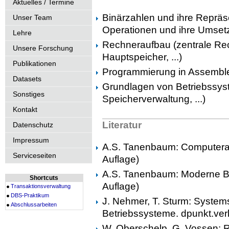
Aktuelles / Termine
Binärzahlen und ihre Repräs
Unser Team
Operationen und ihre Umset
Lehre
Rechneraufbau (zentrale R
Unsere Forschung
Hauptspeicher, ...)
Publikationen
Programmierung in Assembl
Datasets
Grundlagen von Betriebssys
Sonstiges
Speicherverwaltung, ...)
Kontakt
Literatur
Datenschutz
Impressum
A.S. Tanenbaum: Computerarc
Serviceseiten
Auflage)
A.S. Tanenbaum: Moderne Be
Shortcuts
Auflage)
Transaktionsverwaltung
DBS-Praktikum
J. Nehmer, T. Sturm: System
Abschlussarbeiten
Betriebssysteme. dpunkt.verl
W. Oberschelp, G. Vossen: 