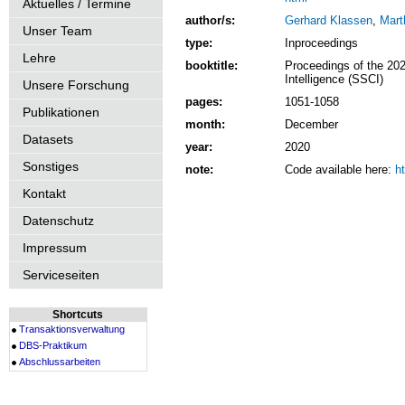
Aktuelles / Termine
author/s:
Gerhard Klassen
,
Mart
Unser Team
type:
Inproceedings
Lehre
booktitle:
Proceedings of the 2
Intelligence (SSCI)
Unsere Forschung
pages:
1051-1058
Publikationen
month:
December
Datasets
year:
2020
Sonstiges
note:
Code available here:
h
Kontakt
Datenschutz
Impressum
Serviceseiten
Shortcuts
Transaktionsverwaltung
DBS-Praktikum
Abschlussarbeiten