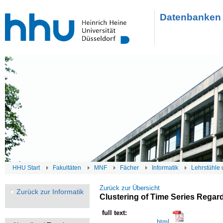
Datenbanken 
HHU Start
Fakultäten
MNF
Fächer
Informatik
Lehrstühle 
Zurück zur Übersicht
Zurück zur Informatik
Clustering of Time Series Regard
full text:
html