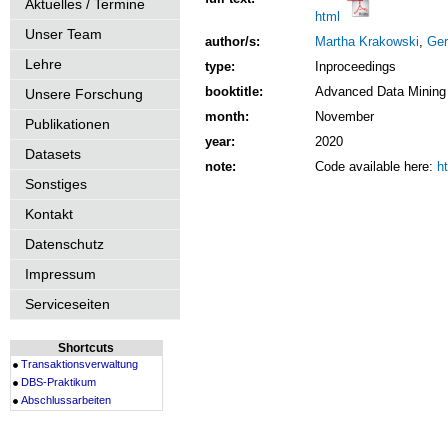
Aktuelles / Termine
html
Unser Team
author/s:
Martha Krakowski
,
Ger
Lehre
type:
Inproceedings
booktitle:
Advanced Data Mining
Unsere Forschung
month:
November
Publikationen
year:
2020
Datasets
note:
Code available here:
h
Sonstiges
Kontakt
Datenschutz
Impressum
Serviceseiten
Shortcuts
Transaktionsverwaltung
DBS-Praktikum
Abschlussarbeiten