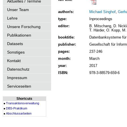
Aktuelles / Termine
Unser Team
author/s:
Michael Singhof
,
Gerh
Lehre
type:
Inproceedings
editor:
B. Mitschang, D. Nickl
Unsere Forschung
T. Härder, O. Kopp, M.
Publikationen
booktitle:
Datenbanksysteme für
Datasets
publisher:
Gesellschaft für Infor
pages:
237-246
Sonstiges
month:
March
Kontakt
year:
2017
Datenschutz
ISBN:
978-3-88579-659-6
Impressum
Serviceseiten
Shortcuts
Transaktionsverwaltung
DBS-Praktikum
Abschlussarbeiten