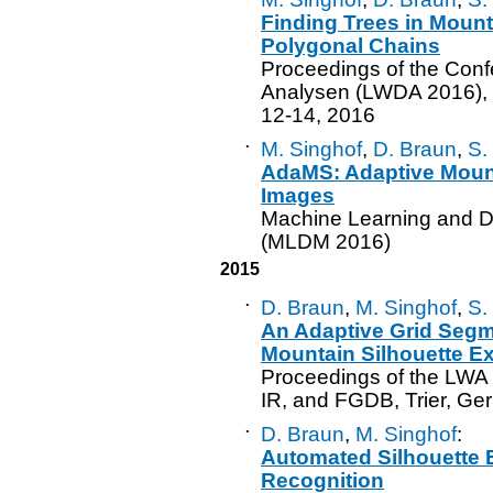
Finding Trees in Mounta
Polygonal Chains
Proceedings of the Conf
Analysen (LWDA 2016),
12-14, 2016
·
M. Singhof
,
D. Braun
,
S.
AdaMS: Adaptive Mount
Images
Machine Learning and Da
(MLDM 2016)
2015
·
D. Braun
,
M. Singhof
,
S.
An Adaptive Grid Segm
Mountain Silhouette Ex
Proceedings of the LW
IR, and FGDB, Trier, Ge
·
D. Braun
,
M. Singhof
:
Automated Silhouette E
Recognition