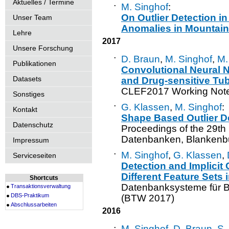
Aktuelles / Termine
·
M. Singhof
:
On Outlier Detection i
Unser Team
Anomalies in Mountain
Lehre
2017
Unsere Forschung
·
D. Braun
,
M. Singhof
,
M.
Publikationen
Convolutional Neural N
Datasets
and Drug-sensitive Tub
CLEF2017 Working Not
Sonstiges
·
G. Klassen
,
M. Singhof
:
Kontakt
Shape Based Outlier De
Datenschutz
Proceedings of the 29t
Datenbanken, Blankenb
Impressum
·
M. Singhof
,
G. Klassen
,
Serviceseiten
Detection and Implicit C
Different Feature Sets
Shortcuts
Datenbanksysteme für B
Transaktionsverwaltung
DBS-Praktikum
(BTW 2017)
Abschlussarbeiten
2016
·
M. Singhof
,
D. Braun
,
S.