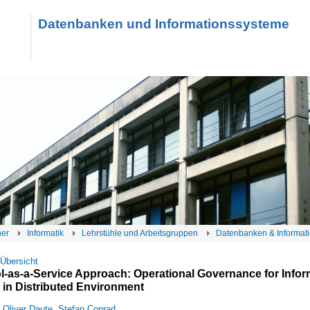
Datenbanken und Informationssysteme
her
Informatik
Lehrstühle und Arbeitsgruppen
Datenbanken & Informat
 Übersicht
l-as-a-Service Approach: Operational Governance for Infor
in Distributed Environment
Oliver Daute
,
Stefan Conrad