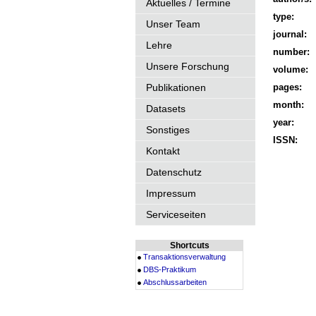
Aktuelles / Termine
type:
Unser Team
journal:
Lehre
number:
Unsere Forschung
volume:
Publikationen
pages:
month:
Datasets
year:
Sonstiges
ISSN:
Kontakt
Datenschutz
Impressum
Serviceseiten
Shortcuts
Transaktionsverwaltung
DBS-Praktikum
Abschlussarbeiten