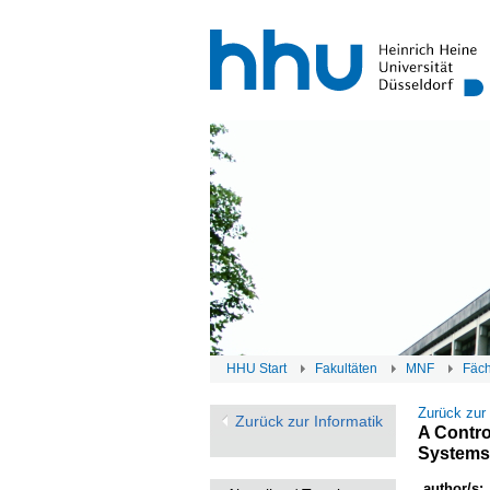
HHU Start
Fakultäten
MNF
Fäc
Zurück zur
Zurück zur Informatik
A Contro
Systems 
author/s: