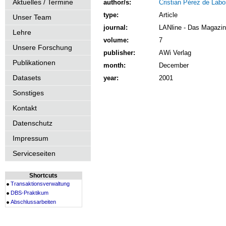
Aktuelles / Termine
author/s:
Cristian Pérez de Labo
type:
Article
Unser Team
journal:
LANline - Das Magazin
Lehre
volume:
7
Unsere Forschung
publisher:
AWi Verlag
Publikationen
month:
December
Datasets
year:
2001
Sonstiges
Kontakt
Datenschutz
Impressum
Serviceseiten
Shortcuts
Transaktionsverwaltung
DBS-Praktikum
Abschlussarbeiten