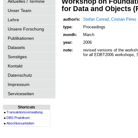
Workshop on Foundati
Aktuelles / Termine
for Data and Objects 
Unser Team
author/s:
Stefan Conrad
,
Cristian Pérez
Lehre
type:
Proceedings
Unsere Forschung
month:
March
Publikationen
year:
2006
Datasets
note:
revised versions of the worksho
for all EDBT2006 workshops, 
Sonstiges
Kontakt
Datenschutz
Impressum
Serviceseiten
Shortcuts
Transaktionsverwaltung
DBS-Praktikum
Abschlussarbeiten