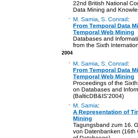
22nd British National 
Data Mining and Knowl
·
M. Samia
,
S. Conrad
:
From Temporal Data M
Temporal Web Mining
Databases and Informat
from the Sixth Internati
2004
·
M. Samia
,
S. Conrad
:
From Temporal Data M
Temporal Web Mining
Proceedings of the Sixth
on Databases and Infor
(BalticDB&IS'2004)
·
M. Samia
:
A Representation of T
Mining
Tagungsband zum 16. G
von Datenbanken (16th 
of Databases)