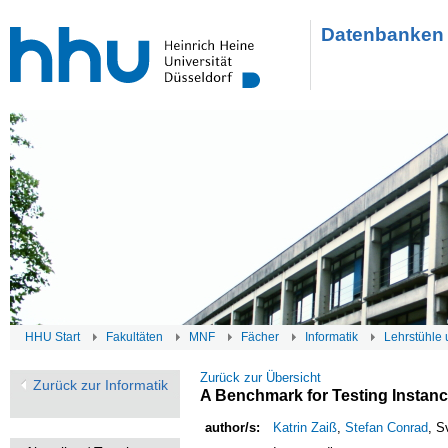
Datenbanken 
HHU Start
Fakultäten
MNF
Fächer
Informatik
Lehrstühle 
Zurück zur Übersicht
Zurück zur Informatik
A Benchmark for Testing Instan
author/s:
Katrin Zaiß
,
Stefan Conrad
, S