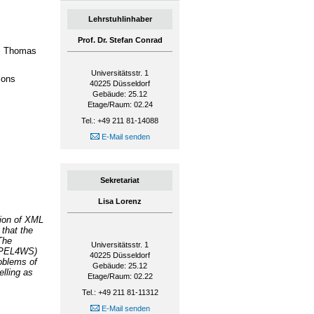
Lehrstuhlinhaber
Prof. Dr. Stefan Conrad
k, Thomas
Universitätsstr. 1
ions
40225
Düsseldorf
Gebäude: 25.12
Etage/Raum: 02.24
Tel.: +49 211 81-14088
E-Mail senden
Sekretariat
Lisa Lorenz
tion of XML
that the
The
Universitätsstr. 1
(BPEL4WS)
40225
Düsseldorf
oblems of
Gebäude: 25.12
lling as
Etage/Raum: 02.22
Tel.: +49 211 81-11312
E-Mail senden