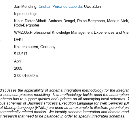
Jan Mendling,
Cristian Pérez de Laborda
, Uwe Zdun
Inproceedings
Klaus-Dieter Althoff, Andreas Dengel, Ralph Bergmann, Markus Nic
Roth-Berghofer
WM2005:Professional Knowledge Management Experiences and Vis
:
DFKI
Kaiserslautern, Germany
513-517
April
2005
3-00-016020-5
discusses the applicability of schema integration methodology for the integra
r business process modelling. This methodology builds upon the assumption 
schema has to support queries and updates on all underlying local schemas. 
ous schemas of Business Process Execution Language for Web Services 
et Markup Language (PNML) are used as an example to illustrate potential pr
 semantically related models. We identify schema integration and domain mode
f research that need to be balanced in order to specify integrated schemas.