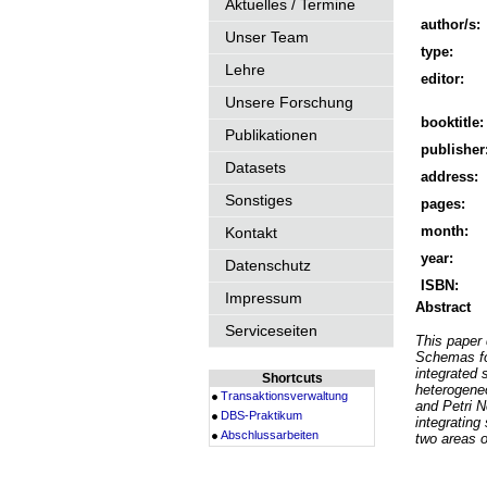
Aktuelles / Termine
author/s:
Unser Team
type:
Lehre
editor:
Unsere Forschung
booktitle:
Publikationen
publisher
Datasets
address:
Sonstiges
pages:
month:
Kontakt
year:
Datenschutz
ISBN:
Impressum
Abstract
Serviceseiten
This paper 
Schemas fo
integrated 
Shortcuts
heterogene
Transaktionsverwaltung
and Petri N
DBS-Praktikum
integrating
Abschlussarbeiten
two areas o