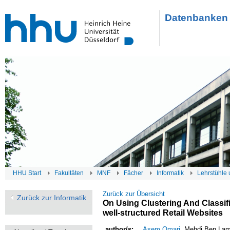
Datenbanken 
HHU Start
Fakultäten
MNF
Fächer
Informatik
Lehrstühle 
Zurück zur Übersicht
Zurück zur Informatik
On Using Clustering And Classif
well-structured Retail Websites
author/s:
Asem Omari
, Mehdi Ben La