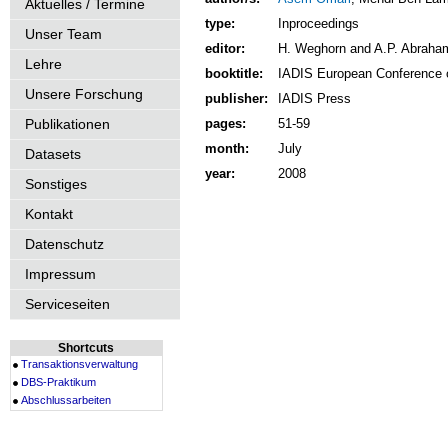
Aktuelles / Termine
type:
Inproceedings
Unser Team
editor:
H. Weghorn and A.P. Abraha
Lehre
booktitle:
IADIS European Conference 
Unsere Forschung
publisher:
IADIS Press
Publikationen
pages:
51-59
month:
July
Datasets
year:
2008
Sonstiges
Kontakt
Datenschutz
Impressum
Serviceseiten
Shortcuts
Transaktionsverwaltung
DBS-Praktikum
Abschlussarbeiten