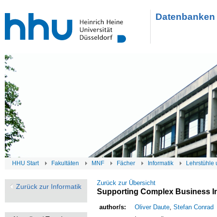
Datenbanken 
HHU Start
Fakultäten
MNF
Fächer
Informatik
Lehrstühle 
Zurück zur Übersicht
Zurück zur Informatik
Supporting Complex Business I
author/s:
Oliver Daute
,
Stefan Conrad