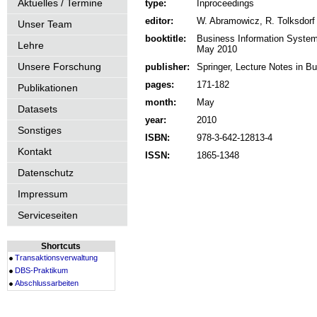
Aktuelles / Termine
type:
Inproceedings
editor:
W. Abramowicz, R. Tolksdorf
Unser Team
booktitle:
Business Information Systems
Lehre
May 2010
Unsere Forschung
publisher:
Springer, Lecture Notes in B
pages:
171-182
Publikationen
month:
May
Datasets
year:
2010
Sonstiges
ISBN:
978-3-642-12813-4
Kontakt
ISSN:
1865-1348
Datenschutz
Impressum
Serviceseiten
Shortcuts
Transaktionsverwaltung
DBS-Praktikum
Abschlussarbeiten