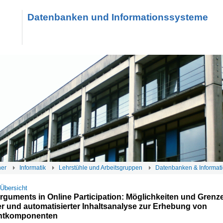
Datenbanken und Informationssysteme
her
Informatik
Lehrstühle und Arbeitsgruppen
Datenbanken & Informat
 Übersicht
rguments in Online Participation: Möglichkeiten und Grenz
r und automatisierter Inhaltsanalyse zur Erhebung von
ntkomponenten