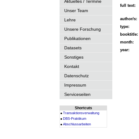
Aktuelles / Termine
full text:
Unser Team
author/s:
Lehre
type:
Unsere Forschung
booktitle:
Publikationen
month:
Datasets
year:
Sonstiges
Kontakt
Datenschutz
Impressum
Serviceseiten
Shortcuts
Transaktionsverwaltung
DBS-Praktikum
Abschlussarbeiten