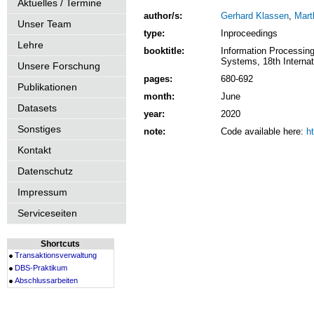
Aktuelles / Termine
author/s:
Gerhard Klassen
,
Mart
Unser Team
type:
Inproceedings
Lehre
booktitle:
Information Processin
Systems, 18th Interna
Unsere Forschung
pages:
680-692
Publikationen
month:
June
Datasets
year:
2020
Sonstiges
note:
Code available here:
h
Kontakt
Datenschutz
Impressum
Serviceseiten
Shortcuts
Transaktionsverwaltung
DBS-Praktikum
Abschlussarbeiten