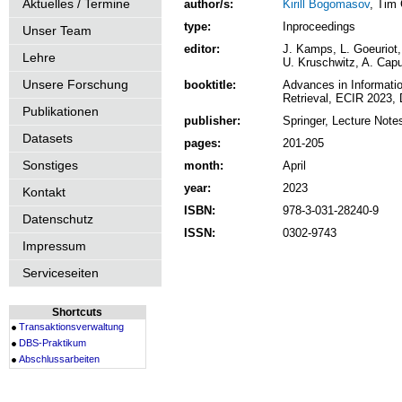
Aktuelles / Termine
author/s:
Kirill Bogomasov
, Tim
type:
Inproceedings
Unser Team
editor:
J. Kamps, L. Goeuriot, 
Lehre
U. Kruschwitz, A. Cap
Unsere Forschung
booktitle:
Advances in Informatio
Retrieval, ECIR 2023, D
Publikationen
publisher:
Springer, Lecture Note
Datasets
pages:
201-205
Sonstiges
month:
April
year:
2023
Kontakt
ISBN:
978-3-031-28240-9
Datenschutz
ISSN:
0302-9743
Impressum
Serviceseiten
Shortcuts
Transaktionsverwaltung
DBS-Praktikum
Abschlussarbeiten