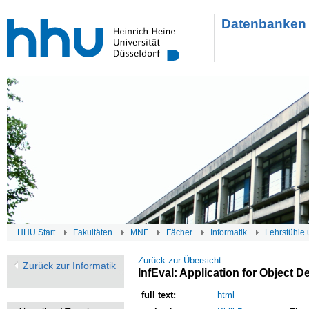
Datenbanken 
HHU Start
Fakultäten
MNF
Fächer
Informatik
Lehrstühle 
Zurück zur Übersicht
Zurück zur Informatik
InfEval: Application for Object D
full text:
html