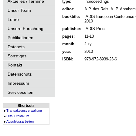
Aktuelles / Termine
type:
Inproceedings
editor:
A.P. dos Reis, A. P. Abraham
Unser Team
booktitle:
IADIS European Conference o
Lehre
2010
Unsere Forschung
publisher:
IADIS Press
pages:
11-18
Publikationen
month:
July
Datasets
year:
2010
Sonstiges
ISBN:
978-972-8939-23-6
Kontakt
Datenschutz
Impressum
Serviceseiten
Shortcuts
Transaktionsverwaltung
DBS-Praktikum
Abschlussarbeiten